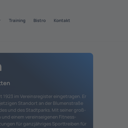
Training
Bistro
Kontakt
n
tten
t 1923 im Vereinsregister eingetragen. Er
 jetzigen Standort an der Blumenstraße
des und des Stadtparks. Mit seiner groß­
 und einem vereinseigenen Fitness­
zungen für ganzjähriges Sporttreiben für