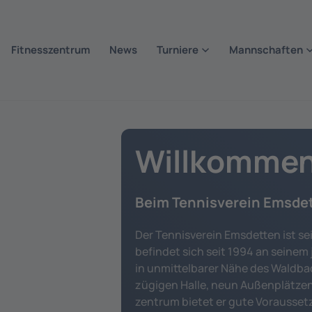
Fitnesszentrum
News
Turniere
Mannschaften
Willkomme
Beim Tennisverein Emsde
Der Tennisverein Emsdetten ist sei
befindet sich seit 1994 an seinem
in unmittelbarer Nähe des Waldba
zügigen Halle, neun Außenplätzen
zentrum bietet er gute Vorausset