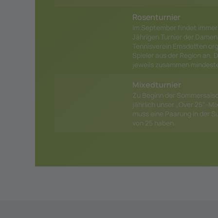
Rosenturnier
Im September findet immer 
Jährigen Turnier der Damen 
Tennisverein Emsdetten orga
Spieler aus der Region an.
jeweils zusammen mindesten
Mixedturnier
Zu Beginn der Sommersaison
jährlich unser „Over 25“-Mi
muss eine Paarung in der 
von 25 haben.