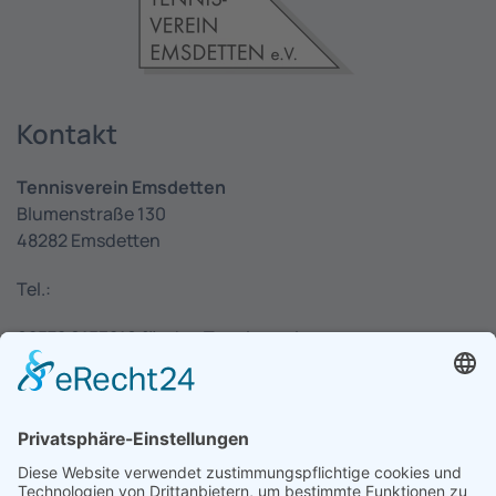
Kontakt
Tennisverein Emsdetten
Blumenstraße 130
48282 Emsdetten
Tel.:
02572 9153210 für den Tennisverein
02572 6330 für die Pizzeria
E-Mail:
info@tennisverein-emsdetten.de