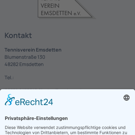
Kontakt
Tennisverein Emsdetten
Blumenstraße 130
48282 Emsdetten
Tel.:
02572 9153210 für den Tennisverein
02572 6330 für die Pizzeria
E-Mail:
info@tennisverein-emsdetten.de