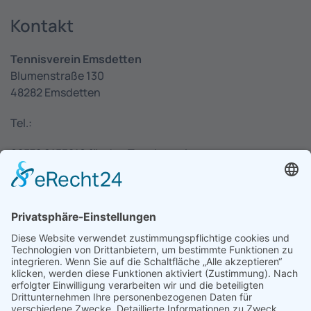
Kontakt
Tennisverein Emsdetten
Blumenstraße 130
48282 Emsdetten
Tel.:
02572 9153210 für den Tennisverein
02572 6330 für die Pizzeria
E-Mail:
info@tennisverein-emsdetten.de
Aktuelles
Get together Turnier