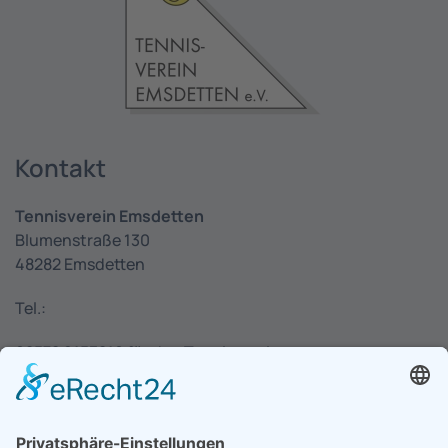
Kontakt
Tennisverein Emsdetten
Blumenstraße 130
48282 Emsdetten
Tel.:
02572 9153210 für den Tennisverein
02572 6330 für die Pizzeria