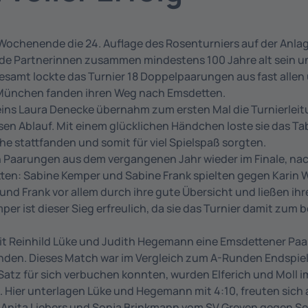
ochenende die 24. Auflage des Rosenturniers auf der Anlage
 Partnerinnen zusammen mindestens 100 Jahre alt sein und 
samt lockte das Turnier 18 Doppelpaarungen aus fast allen
d München fanden ihren Weg nach Emsdetten.
eins Laura Denecke übernahm zum ersten Mal die Turnierlei
en Ablauf. Mit einem glücklichen Händchen loste sie das Tab
he stattfanden und somit für viel Spielspaß sorgten.
n Paarungen aus dem vergangenen Jahr wieder im Finale, nac
en: Sabine Kemper und Sabine Frank spielten gegen Karin 
 und Frank vor allem durch ihre gute Übersicht und ließen ih
er ist dieser Sieg erfreulich, da sie das Turnier damit zum
it Reinhild Lüke und Judith Hegemann eine Emsdettener Paar
Senden. Dieses Match war im Vergleich zum A-Runden Endspi
Satz für sich verbuchen konnten, wurden Elferich und Moll 
. Hier unterlagen Lüke und Hegemann mit 4:10, freuten sich 
n Anita Liebers und Sonja Brinkmann vom SV Greven gegen 