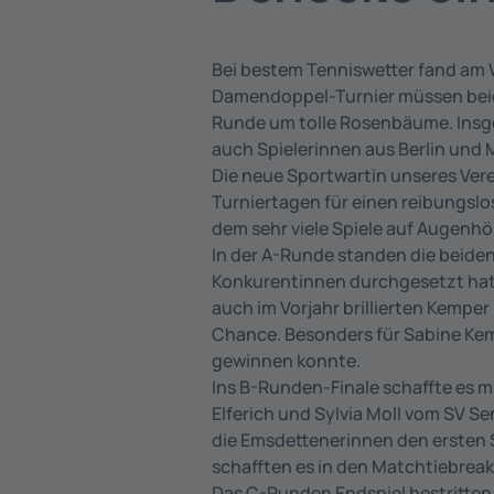
Bei bestem Tenniswetter fand am W
Damendoppel-Turnier müssen beide
Runde um tolle Rosenbäume. Insge
auch Spielerinnen aus Berlin un
Die neue Sportwartin unseres Ver
Turniertagen für einen reibungslos
dem sehr viele Spiele auf Augenhö
In der A-Runde standen die beide
Konkurentinnen durchgesetzt hatt
auch im Vorjahr brillierten Kemper
Chance. Besonders für Sabine Kemp
gewinnen konnte.
Ins B-Runden-Finale schaffte es m
Elferich und Sylvia Moll vom SV 
die Emsdettenerinnen den ersten 
schafften es in den Matchtiebreak
Das C-Runden Endspiel bestritte