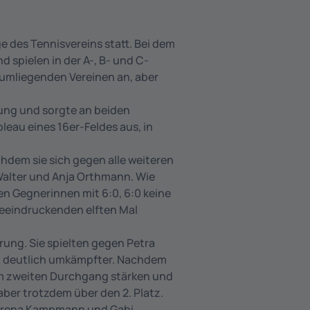
 des Tennisvereins statt. Bei dem
spielen in der A-, B- und C-
 umliegenden Vereinen an, aber
tung und sorgte an beiden
leau eines 16er-Feldes aus, in
hdem sie sich gegen alle weiteren
Walter und Anja Orthmann. Wie
ren Gegnerinnen mit 6:0, 6:0 keine
 beeindruckenden elften Mal
ung. Sie spielten gegen Petra
el deutlich umkämpfter. Nachdem
im zweiten Durchgang stärken und
aber trotzdem über den 2. Platz.
Serena Kampmann und Gabi