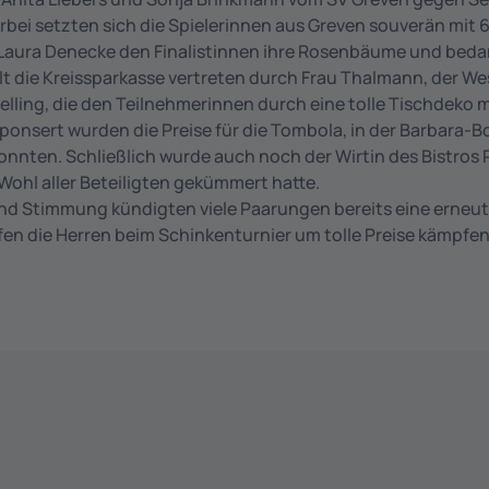
bei setzten sich die Spielerinnen aus Greven souverän mit 6
Laura Denecke den Finalistinnen ihre Rosenbäume und bedan
t die Kreissparkasse vertreten durch Frau Thalmann, der Wes
 Helling, die den Teilnehmerinnen durch eine tolle Tischdeko
sponsert wurden die Preise für die Tombola, in der Barbara-
ten. Schließlich wurde auch noch der Wirtin des Bistros P
 Wohl aller Beteiligten gekümmert hatte.
und Stimmung kündigten viele Paarungen bereits eine erneut
ie Herren beim Schinkenturnier um tolle Preise kämpfen. 