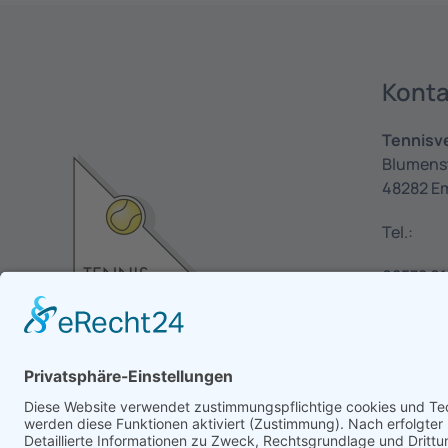
Konta
Tennisv
Blumens
48282 E
Tel.:
02572 91
02572 63
E-Mail:
i
emsdett