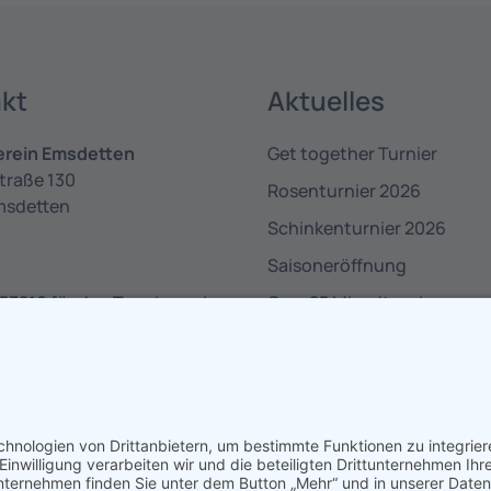
kt
Aktuelles
erein Emsdetten
Get together Turnier
traße 130
Rosenturnier 2026
msdetten
Schinkenturnier 2026
Saisoneröffnung
53210 für den Tennisverein
Over 25 Mixedturnier
30 für die Pizzeria
nfo@tennisverein-
en.de