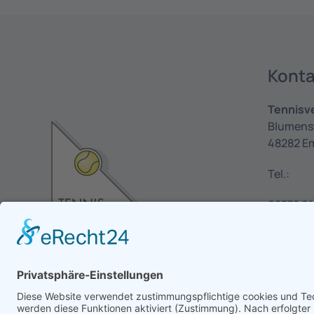
Konta
Tennisv
Blumens
48282 E
Tel.:
02572 91
02572 63
E-Mail:
i
emsdett