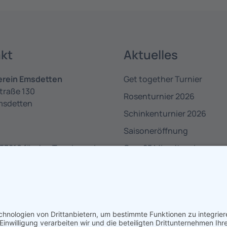
kt
Aktuelles
erein Emsdetten
Get together Turnier
traße 130
Rosenturnier 2026
msdetten
Schinkenturnier 2026
Saisoneröffnung
53210 für den Tennisverein
Over 25 Mixedturnier
30 für die Pizzeria
nfo@tennisverein-
en.de