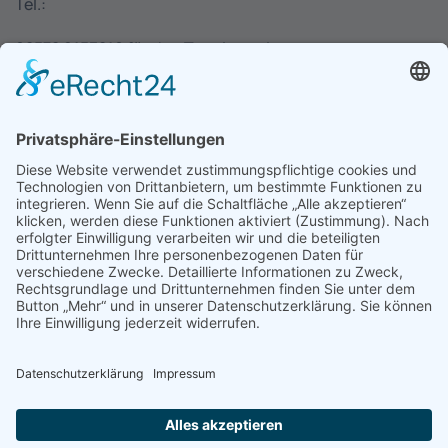
Tel.:
02572 9153210 für den Tennisverein
02572 6330 für die Pizzeria
E-Mail:
info@tennisverein-emsdetten.de
Aktuelles
Get together Turnier
Rosenturnier 2026
Schinkenturnier 2026
Saisoneröffnung
Over 25 Mixedturnier